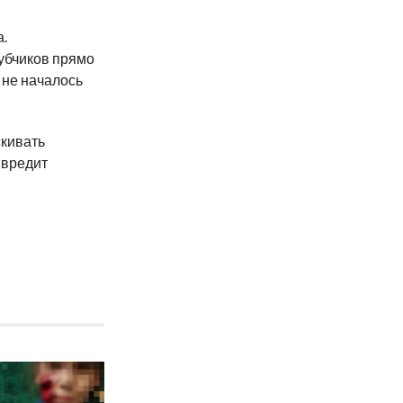
.
убчиков прямо
 не началось
скивать
 вредит