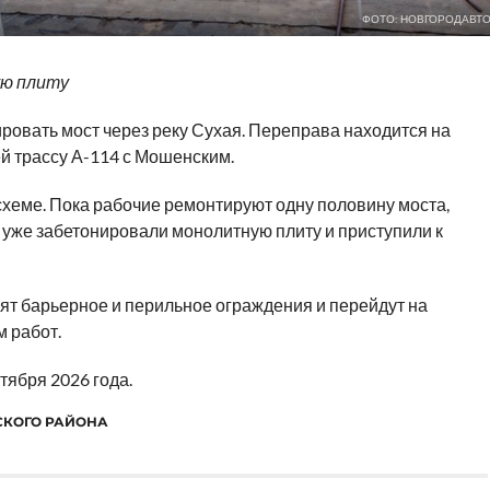
ФОТО: НОВГОРОДАВТ
ую плиту
овать мост через реку Сухая. Переправа находится на
й трассу А-114 с Мошенским.
хеме. Пока рабочие ремонтируют одну половину моста,
 уже забетонировали монолитную плиту и приступили к
ят барьерное и перильное ограждения и перейдут на
м работ.
тября 2026 года.
СКОГО РАЙОНА