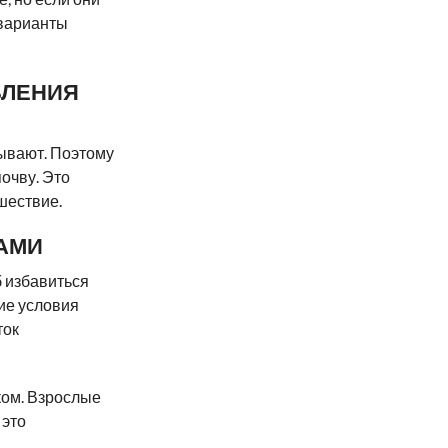
 варианты
ВЛЕНИЯ
дывают. Поэтому
очву. Это
шествие.
АМИ
 избавиться
кие условия
ток
ком. Взрослые
 это