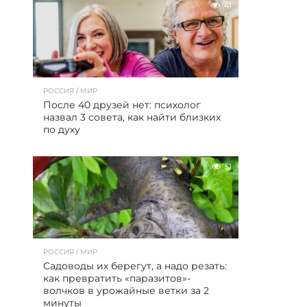
41
РОССИЯ / МИР
После 40 друзей нет: психолог
назвал 3 совета, как найти близких
по духу
51
РОССИЯ / МИР
Садоводы их берегут, а надо резать:
как превратить «паразитов»-
волчков в урожайные ветки за 2
минуты