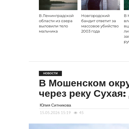
В Ленинградской
Новгородский
В 
области из озера
бандит ответит за
вл
выловили тело
массовое убийство
вц
мальчика
2003 года
ли
за
ру
НОВОСТИ
В Мошенском окру
через реку Сухая
Юлия Ситникова
15.05.2026 15:19
45