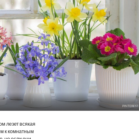
PINTEREST
ом лезет всякая
ом к комнатным
, но если они