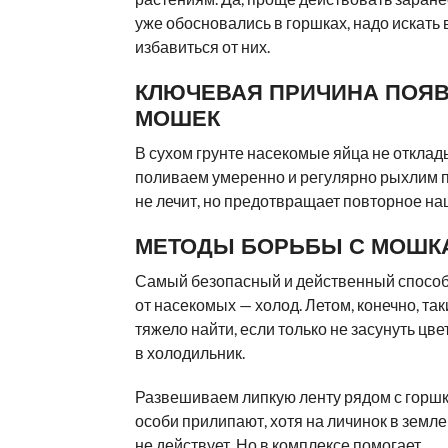
уже обосновались в горшках, надо искать
избавиться от них.
КЛЮЧЕВАЯ ПРИЧИНА ПОЯ
МОШЕК
В сухом грунте насекомые яйца не откла
поливаем умеренно и регулярно рыхлим п
не лечит, но предотвращает повторное на
МЕТОДЫ БОРЬБЫ С МОШК
Самый безопасный и действенный способ
от насекомых — холод. Летом, конечно, та
тяжело найти, если только не засунуть цве
в холодильник.
Развешиваем липкую ленту рядом с горш
особи прилипают, хотя на личинок в земле
не действует. Но в комплексе помогает.