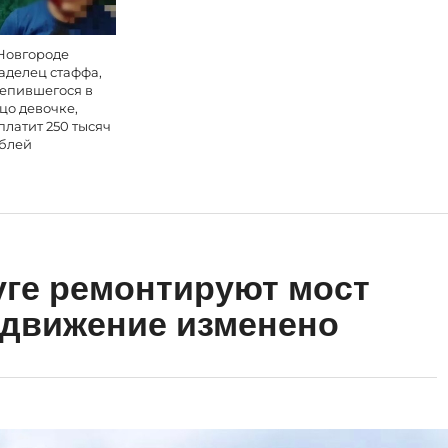
Новгороде
аделец стаффа,
епившегося в
цо девочке,
платит 250 тысяч
блей
ге ремонтируют мост
: движение изменено