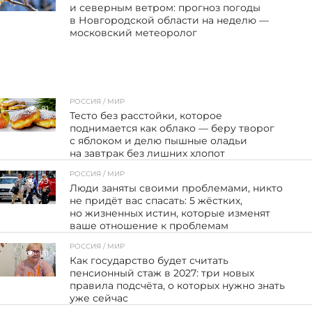
и северным ветром: прогноз погоды
в Новгородской области на неделю —
московский метеоролог
РОССИЯ / МИР
81
Тесто без расстойки, которое
поднимается как облако — беру творог
с яблоком и делю пышные оладьи
на завтрак без лишних хлопот
РОССИЯ / МИР
49
Люди заняты своими проблемами, никто
не придёт вас спасать: 5 жёстких,
но жизненных истин, которые изменят
ваше отношение к проблемам
РОССИЯ / МИР
131
Как государство будет считать
пенсионный стаж в 2027: три новых
правила подсчёта, о которых нужно знать
уже сейчас