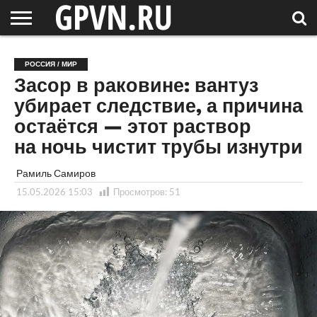
НОВГОРОДСКАЯ
ОБЛАСТЬ
НОВОСТИ
РОССИЯ
СПЕЦПРОЕКТЫ
БЛОГ
СТАТЬИ
ФОТОРЕПОРТАЖИ
ИНТЕРВЬЮ
ОБЪЕКТЫ
ПОДБОРКИ
РОССИЯ / МИР
СОСЕДЕЙ
/ МИР
Засор в раковине: вантуз
убирает следствие, а причина
остаётся — этот раствор
на ночь чистит трубы изнутри
Рамиль Самиров
15.05.2026 15:03
Просмотров:
51