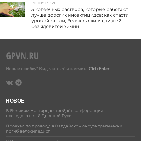
РОССИЯ / МИР
106
3 копеечных раствора, которые работают
лучше дорогих инсектицидов: как спасти
урожай от тли, белокрылки и слизней
без ядовитой химии
Нашли ошибку? Выделите её и нажмите
Ctrl+Enter
.
НОВОЕ
В Великом Новгороде пройдёт конференция
исследователей Древней Руси
Проехал по проводу: в Валдайском округе трагически
погиб велосипедист