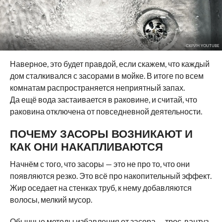
СКРИН YOUTUBE
Наверное, это будет правдой, если скажем, что каждый
дом сталкивался с засорами в мойке. В итоге по всем
комнатам распространяется неприятный запах.
Да ещё вода застаивается в раковине, и считай, что
раковина отключена от повседневной деятельности.
ПОЧЕМУ ЗАСОРЫ ВОЗНИКАЮТ И
КАК ОНИ НАКАПЛИВАЮТСЯ
Начнём с того, что засоры — это не про то, что они
появляются резко. Это всё про накопительный эффект.
Жир оседает на стенках труб, к нему добавляются
волосы, мелкий мусор.
Обычные методы избавления от засора — трос, вантуз