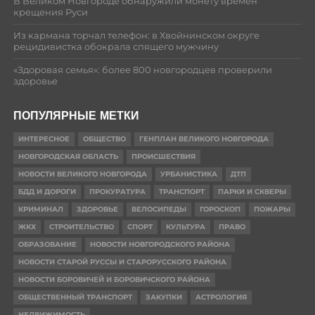
В Великом Новгороде обнаружили монету времён
крещения Руси
Из кармана торчал телефон: в Хвойнинском округе
рецидивистка обокрала спящего мужчину
«Здоровая семья»: более 800 новгородцев проверили
здоровье
ПОПУЛЯРНЫЕ МЕТКИ
ИНТЕРЕСНОЕ
ОБЩЕСТВО
ГЕНПЛАН ВЕЛИКОГО НОВГОРОДА
НОВГОРОДСКАЯ ОБЛАСТЬ
ПРОИСШЕСТВИЯ
НОВОСТИ ВЕЛИКОГО НОВГОРОДА
УРБАНИСТИКА
ДТП
БДД И ДОРОГИ
ПРОКУРАТУРА
ТРАНСПОРТ
ПАРКИ И СКВЕРЫ
КРИМИНАЛ
ЗДОРОВЬЕ
ВЕЛОСИПЕДЫ
ГОРОСКОП
ПОЖАРЫ
ЖКХ
СТРОИТЕЛЬСТВО
СПОРТ
КУЛЬТУРА
ПРАВО
ОБРАЗОВАНИЕ
НОВОСТИ НОВГОРОДСКОГО РАЙОНА
НОВОСТИ СТАРОЙ РУССЫ И СТАРОРУССКОГО РАЙОНА
НОВОСТИ БОРОВИЧЕЙ И БОРОВИЧСКОГО РАЙОНА
ОБЩЕСТВЕННЫЙ ТРАНСПОРТ
ЗАКУПКИ
АСТРОЛОГИЯ
НЕДВИЖИМОСТЬ