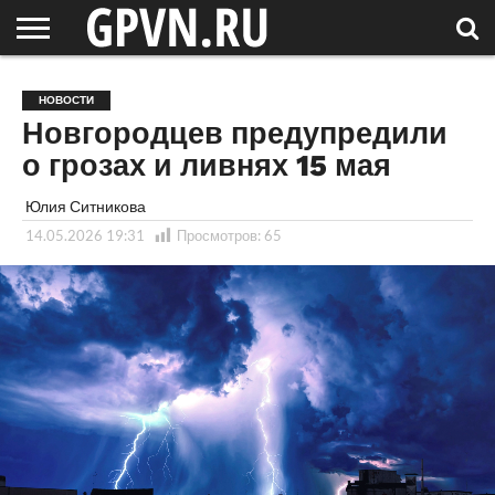
НОВГОРОДСКАЯ
ОБЛАСТЬ
НОВОСТИ
РОССИЯ
СПЕЦПРОЕКТЫ
БЛОГ
СТАТЬИ
ФОТОРЕПОРТАЖИ
ИНТЕРВЬЮ
ОБЪЕКТЫ
ПОДБОРКИ
НОВОСТИ
СОСЕДЕЙ
/ МИР
Новгородцев предупредили
о грозах и ливнях 15 мая
Юлия Ситникова
14.05.2026 19:31
Просмотров:
65