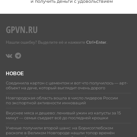
и получить деньги с удовольствием
Нашли ошибку? Выделите её и нажмите
Ctrl+Enter
.
НОВОЕ
Соединила картон с цементом и вот что получилось — арт-
объект на даче, который выглядит очень дорого
Новгородская область вошла в число лидеров России
по экспортной активности инноваций
Вкуснее мяса и дешево: ленивый ужин из капусты за 15
минут — семья съедает всё до последней крошки
Ученые получили второй шанс: на Борисоглебском
раскопе в Великом Новгороде нашли топор времён