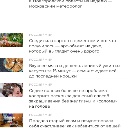
в Новгородской области на неделю —
московский метеоролог
РОССИЯ / МИР
9
Соединила картон с цементом и вот что
получилось — арт-объект на даче,
который выглядит очень дорого
РОССИЯ / МИР
26
Вкуснее мяса и дешево: ленивый ужин из
капусты за 15 минут — семья съедает всё
до последней крошки
РОССИЯ / МИР
129
Седые волосы больше не проблема:
колорист раскрыла дешевый способ
закрашивания без желтизны и «соломы»
на голове
РОССИЯ / МИР
31
Продала старый хлам и почувствовала
себя счастливее: как избавиться от вещей