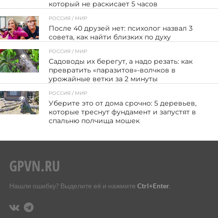
который не раскисает 5 часов
РОССИЯ / МИР
42
После 40 друзей нет: психолог назвал 3
совета, как найти близких по духу
РОССИЯ / МИР
51
Садоводы их берегут, а надо резать: как
превратить «паразитов»-волчков в
урожайные ветки за 2 минуты
РОССИЯ / МИР
33
Уберите это от дома срочно: 5 деревьев,
которые треснут фундамент и запустят в
спальню полчища мошек
Нашли ошибку? Выделите её и нажмите
Ctrl+Enter
.