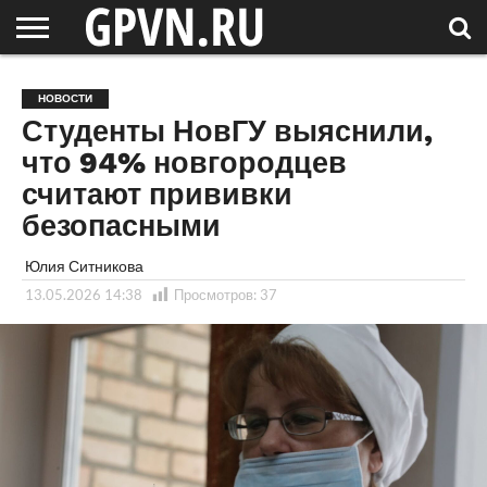
НОВГОРОДСКАЯ
ОБЛАСТЬ
НОВОСТИ
РОССИЯ
СПЕЦПРОЕКТЫ
БЛОГ
СТАТЬИ
ФОТОРЕПОРТАЖИ
ИНТЕРВЬЮ
ОБЪЕКТЫ
ПОДБОРКИ
НОВОСТИ
СОСЕДЕЙ
/ МИР
Студенты НовГУ выяснили,
что 94% новгородцев
считают прививки
безопасными
Юлия Ситникова
13.05.2026 14:38
Просмотров:
37