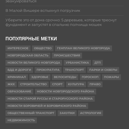
эвакуироваться
В Малой Вишере вспыхнул погрузчик
Уберите это от дома срочно: 5 деревьев, которые треснут
фундамент и запустят в спальню полчища мошек
ПОПУЛЯРНЫЕ МЕТКИ
ИНТЕРЕСНОЕ
ОБЩЕСТВО
ГЕНПЛАН ВЕЛИКОГО НОВГОРОДА
НОВГОРОДСКАЯ ОБЛАСТЬ
ПРОИСШЕСТВИЯ
НОВОСТИ ВЕЛИКОГО НОВГОРОДА
УРБАНИСТИКА
ДТП
БДД И ДОРОГИ
ПРОКУРАТУРА
ТРАНСПОРТ
ПАРКИ И СКВЕРЫ
КРИМИНАЛ
ЗДОРОВЬЕ
ВЕЛОСИПЕДЫ
ГОРОСКОП
ПОЖАРЫ
ЖКХ
СТРОИТЕЛЬСТВО
СПОРТ
КУЛЬТУРА
ПРАВО
ОБРАЗОВАНИЕ
НОВОСТИ НОВГОРОДСКОГО РАЙОНА
НОВОСТИ СТАРОЙ РУССЫ И СТАРОРУССКОГО РАЙОНА
НОВОСТИ БОРОВИЧЕЙ И БОРОВИЧСКОГО РАЙОНА
ОБЩЕСТВЕННЫЙ ТРАНСПОРТ
ЗАКУПКИ
АСТРОЛОГИЯ
НЕДВИЖИМОСТЬ