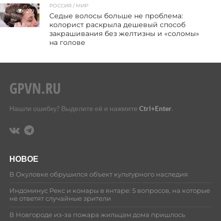
РОССИЯ / МИР
219
Седые волосы больше не проблема:
колорист раскрыла дешевый способ
закрашивания без желтизны и «соломы»
на голове
Нашли ошибку? Выделите её и нажмите
Ctrl+Enter
.
НОВОЕ
В Окуловке обрушился объект культурного наследия
Индоминус Рекс и комары в янтаре: 5 вопросов, на которые
не ответят случайные зрители
В Новгороде из-за пожара жильцам дома пришлось