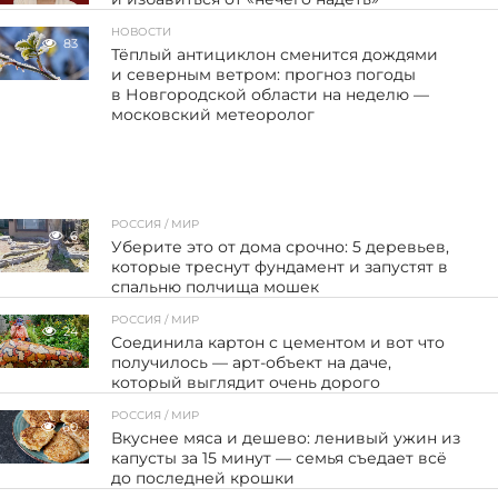
НОВОСТИ
83
Тёплый антициклон сменится дождями
и северным ветром: прогноз погоды
в Новгородской области на неделю —
московский метеоролог
РОССИЯ / МИР
6
Уберите это от дома срочно: 5 деревьев,
которые треснут фундамент и запустят в
спальню полчища мошек
РОССИЯ / МИР
24
Соединила картон с цементом и вот что
получилось — арт-объект на даче,
который выглядит очень дорого
РОССИЯ / МИР
60
Вкуснее мяса и дешево: ленивый ужин из
капусты за 15 минут — семья съедает всё
до последней крошки