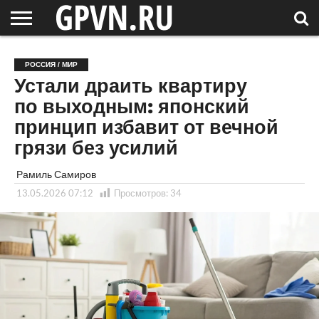
НОВГОРОДСКАЯ
ОБЛАСТЬ
НОВОСТИ
РОССИЯ
СПЕЦПРОЕКТЫ
БЛОГ
СТАТЬИ
ФОТОРЕПОРТАЖИ
ИНТЕРВЬЮ
ОБЪЕКТЫ
ПОДБОРКИ
РОССИЯ / МИР
СОСЕДЕЙ
/ МИР
Устали драить квартиру
по выходным: японский
принцип избавит от вечной
грязи без усилий
Рамиль Самиров
13.05.2026 07:12
Просмотров:
34