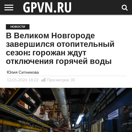
НОВГОРОДСКАЯ
ОБЛАСТЬ
НОВОСТИ
РОССИЯ
СПЕЦПРОЕКТЫ
БЛОГ
СТАТЬИ
ФОТОРЕПОРТАЖИ
ИНТЕРВЬЮ
ОБЪЕКТЫ
ПОДБОРКИ
НОВОСТИ
СОСЕДЕЙ
/ МИР
В Великом Новгороде
завершился отопительный
сезон: горожан ждут
отключения горячей воды
Юлия Ситникова
12.05.2026 18:22
Просмотров:
30