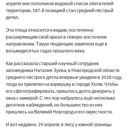
апреля они пополнили видовой список обитателей
территории, 187-й позицией стал средний пёстрый
дятел.
Эта птица относится к видам, постепенно
расширяющим свой ареал в северо-восточном
направлении. Такую тенденцию заметили ещё в
восьмидесятых годах прошлого века.
Как рассказала старший научный сотрудник
заповедника Наталия Зуева, в Новгородской области
среднего пёстрого дятла впервые увидели в 2018 году,
тогда он прилетел на кормушку в городе Холм. Чтобы
его сфотографировать, пришлось долго дежурить у
окна с камерой. С тех пор набралось ещё несколько
десятков наблюдений, но большинство из них
пришлись на Великий Новгород и его окрестности.
И вот недавно, 29 апреля, в лесу у южной границы