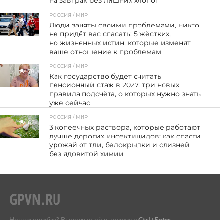
на завтрак без лишних хлопот
РОССИЯ / МИР
20
Люди заняты своими проблемами, никто
не придёт вас спасать: 5 жёстких,
но жизненных истин, которые изменят
ваше отношение к проблемам
РОССИЯ / МИР
78
Как государство будет считать
пенсионный стаж в 2027: три новых
правила подсчёта, о которых нужно знать
уже сейчас
РОССИЯ / МИР
62
3 копеечных раствора, которые работают
лучше дорогих инсектицидов: как спасти
урожай от тли, белокрылки и слизней
без ядовитой химии
Нашли ошибку? Выделите её и нажмите
Ctrl+Enter
.