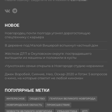
НОВОЕ
Новгородец почти полгода угонял дорогостоящую
спецтехнику с карьера
В деревне под Малой Вишерой вспыхнул частный дом
Жёсткое ДТП в Окуловском округе: пострадавшего
вытащили из машины и положили в кусты
«Чукотская» семья открыла в Новгороде студию керамики
Джек Воробей, Сияние, Нео, Оскар-2020 и Готэм: 5 вопросов
о кино, на которые ответит не любой киноман
ПОПУЛЯРНЫЕ МЕТКИ
ИНТЕРЕСНОЕ
ОБЩЕСТВО
ГЕНПЛАН ВЕЛИКОГО НОВГОРОДА
НОВГОРОДСКАЯ ОБЛАСТЬ
ПРОИСШЕСТВИЯ
НОВОСТИ ВЕЛИКОГО НОВГОРОДА
УРБАНИСТИКА
ДТП