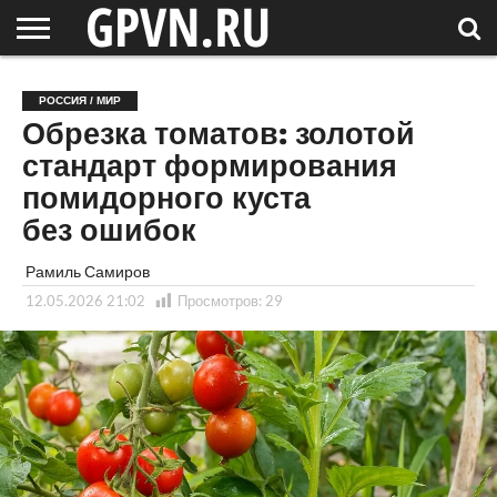
НОВГОРОДСКАЯ
ОБЛАСТЬ
НОВОСТИ
РОССИЯ
СПЕЦПРОЕКТЫ
БЛОГ
СТАТЬИ
ФОТОРЕПОРТАЖИ
ИНТЕРВЬЮ
ОБЪЕКТЫ
ПОДБОРКИ
РОССИЯ / МИР
СОСЕДЕЙ
/ МИР
Обрезка томатов: золотой
стандарт формирования
помидорного куста
без ошибок
Рамиль Самиров
12.05.2026 21:02
Просмотров:
29