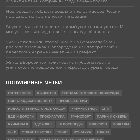
объект на даче, который выглядит очень дорого
Новгородская область вошла в число лидеров России
по экспортной активности инноваций
Вкуснее мяса и дешево: ленивый ужин из капусты за 15
минут — семья съедает всё до последней крошки
Ученые получили второй шанс: на Борисоглебском
раскопе в Великом Новгороде нашли топор времён
перестройки храма уникальный артефакт
Житель Боровичей пожаловался губернатору на
уничтожение пешеходной инфраструктуры в городе
ПОПУЛЯРНЫЕ МЕТКИ
ИНТЕРЕСНОЕ
ОБЩЕСТВО
ГЕНПЛАН ВЕЛИКОГО НОВГОРОДА
НОВГОРОДСКАЯ ОБЛАСТЬ
ПРОИСШЕСТВИЯ
НОВОСТИ ВЕЛИКОГО НОВГОРОДА
УРБАНИСТИКА
ДТП
БДД И ДОРОГИ
ПРОКУРАТУРА
ТРАНСПОРТ
ПАРКИ И СКВЕРЫ
КРИМИНАЛ
ЗДОРОВЬЕ
ВЕЛОСИПЕДЫ
ГОРОСКОП
ПОЖАРЫ
ЖКХ
СТРОИТЕЛЬСТВО
СПОРТ
КУЛЬТУРА
ПРАВО
ОБРАЗОВАНИЕ
НОВОСТИ НОВГОРОДСКОГО РАЙОНА