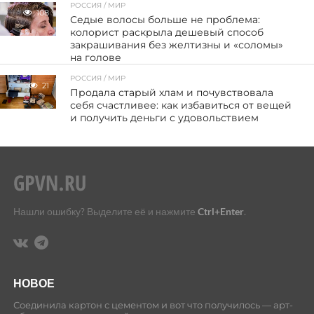
РОССИЯ / МИР
108
Седые волосы больше не проблема:
колорист раскрыла дешевый способ
закрашивания без желтизны и «соломы»
на голове
РОССИЯ / МИР
21
Продала старый хлам и почувствовала
себя счастливее: как избавиться от вещей
и получить деньги с удовольствием
Нашли ошибку? Выделите её и нажмите
Ctrl+Enter
.
НОВОЕ
Соединила картон с цементом и вот что получилось — арт-