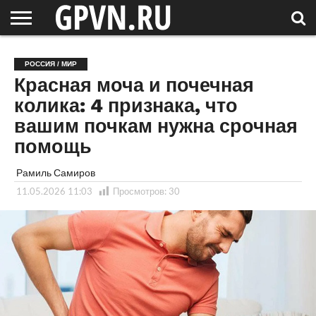
НОВГОРОДСКАЯ
ОБЛАСТЬ
НОВОСТИ
РОССИЯ
СПЕЦПРОЕКТЫ
БЛОГ
СТАТЬИ
ФОТОРЕПОРТАЖИ
ИНТЕРВЬЮ
ОБЪЕКТЫ
ПОДБОРКИ
РОССИЯ / МИР
СОСЕДЕЙ
/ МИР
Красная моча и почечная
колика: 4 признака, что
вашим почкам нужна срочная
помощь
Рамиль Самиров
11.05.2026 11:03
Просмотров:
30