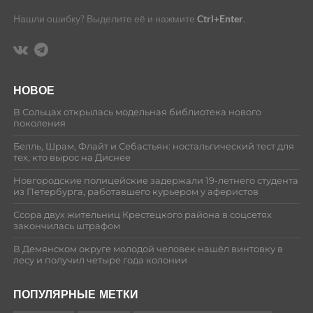
Нашли ошибку? Выделите её и нажмите
Ctrl+Enter
.
НОВОЕ
В Сольцах открылась модельная библиотека нового
поколения
Белль, Шрам, Флайт и Себастьян: ностальгический тест для
тех, кто вырос на Диснее
Новгородские полицейские задержали 19-летнего студента
из Петербурга, работавшего курьером у аферистов
Ссора двух жительниц Крестецкого района в соцсетях
закончилась штрафом
В Демянском округе молодой человек нашёл винтовку в
лесу и получил четыре года колонии
ПОПУЛЯРНЫЕ МЕТКИ