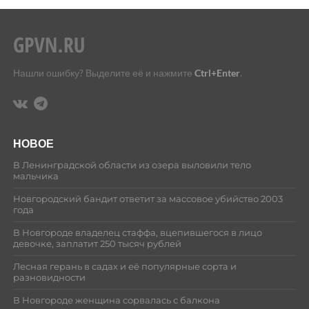
Нашли ошибку? Выделите её и нажмите
Ctrl+Enter
.
НОВОЕ
В Ленинградской области из озера выловили тело
мальчика
Новгородский бандит ответит за массовое убийство 2003
года
В Новгороде владелец стаффа, вцепившегося в лицо
девочке, заплатит 250 тысяч рублей
Лесная герань в садах и её популярные сорта и
разновидности
В Новгороде женщина сорвалась с балкона