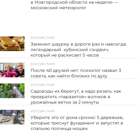
в Новгородской области на неделю —
московский метеоролог
РОССИЯ / МИР
76
Заменил шаурму в дороге раз и навсегда:
легендарный кубинский сэндвич,
который не раскисает 5 часов
РОССИЯ / МИР
41
После 40 друзей нет: психолог назвал 3
совета, как найти близких по духу
РОССИЯ / МИР
51
Садоводы их берегут, а надо резать: как
превратить «паразитов»-волчков в
урожайные ветки за 2 минуты
РОССИЯ / МИР
33
Уберите это от дома срочно: 5 деревьев,
которые треснут фундамент и запустят в
спальню полчища мошек