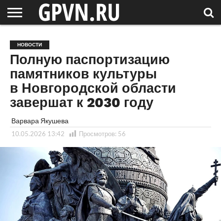
НОВГОРОДСКАЯ
ОБЛАСТЬ
НОВОСТИ
РОССИЯ
СПЕЦПРОЕКТЫ
БЛОГ
СТАТЬИ
ФОТОРЕПОРТАЖИ
ИНТЕРВЬЮ
ОБЪЕКТЫ
ПОДБОРКИ
НОВОСТИ
СОСЕДЕЙ
/ МИР
Полную паспортизацию
памятников культуры
в Новгородской области
завершат к 2030 году
Варвара Якушева
10.05.2026 13:42
Просмотров:
56