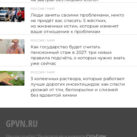
РОССИЯ / МИР
53
Люди заняты своими проблемами, никто
не придёт вас спасать: 5 жёстких,
но жизненных истин, которые изменят
ваше отношение к проблемам
РОССИЯ / МИР
132
Как государство будет считать
пенсионный стаж в 2027: три новых
правила подсчёта, о которых нужно знать
уже сейчас
РОССИЯ / МИР
107
3 копеечных раствора, которые работают
лучше дорогих инсектицидов: как спасти
урожай от тли, белокрылки и слизней
без ядовитой химии
Нашли ошибку? Выделите её и нажмите
Ctrl+Enter
.