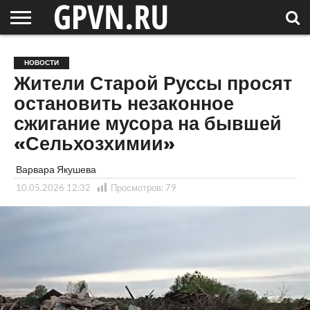
НОВГОРОДСКАЯ
ОБЛАСТЬ
НОВОСТИ
РОССИЯ
СПЕЦПРОЕКТЫ
БЛОГ
СТАТЬИ
ФОТОРЕПОРТАЖИ
ИНТЕРВЬЮ
ОБЪЕКТЫ
ПОДБОРКИ
НОВОСТИ
СОСЕДЕЙ
/ МИР
Жители Старой Руссы просят
остановить незаконное
сжигание мусора на бывшей
«Сельхозхимии»
Варвара Якушева
10.05.2026 12:32
Просмотров:
79