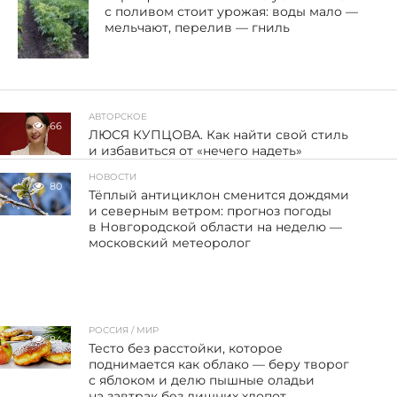
с поливом стоит урожая: воды мало —
мельчают, перелив — гниль
АВТОРСКОЕ
66
ЛЮСЯ КУПЦОВА. Как найти свой стиль
и избавиться от «нечего надеть»
НОВОСТИ
80
Тёплый антициклон сменится дождями
и северным ветром: прогноз погоды
в Новгородской области на неделю —
московский метеоролог
РОССИЯ / МИР
84
Тесто без расстойки, которое
поднимается как облако — беру творог
с яблоком и делю пышные оладьи
на завтрак без лишних хлопот