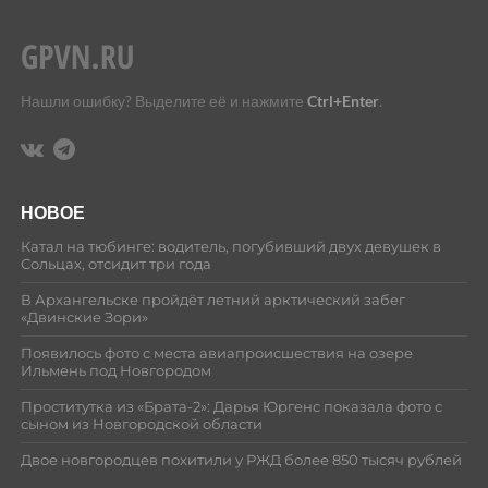
Нашли ошибку? Выделите её и нажмите
Ctrl+Enter
.
НОВОЕ
Катал на тюбинге: водитель, погубивший двух девушек в
Сольцах, отсидит три года
В Архангельске пройдёт летний арктический забег
«Двинские Зори»
Появилось фото с места авиапроисшествия на озере
Ильмень под Новгородом
Проститутка из «Брата-2»: Дарья Юргенс показала фото с
сыном из Новгородской области
Двое новгородцев похитили у РЖД более 850 тысяч рублей