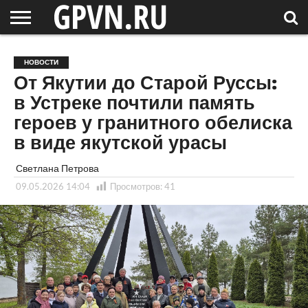
НОВГОРОДСКАЯ
ОБЛАСТЬ
НОВОСТИ
РОССИЯ
СПЕЦПРОЕКТЫ
БЛОГ
СТАТЬИ
ФОТОРЕПОРТАЖИ
ИНТЕРВЬЮ
ОБЪЕКТЫ
ПОДБОРКИ
НОВОСТИ
СОСЕДЕЙ
/ МИР
От Якутии до Старой Руссы:
в Устреке почтили память
героев у гранитного обелиска
в виде якутской урасы
Светлана Петрова
09.05.2026 14:04
Просмотров:
41