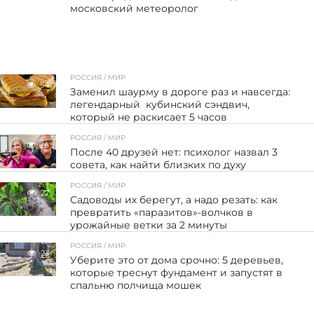
московский метеоролог
РОССИЯ / МИР
54
Заменил шаурму в дороге раз и навсегда:
легендарный кубинский сэндвич,
который не раскисает 5 часов
РОССИЯ / МИР
26
После 40 друзей нет: психолог назвал 3
совета, как найти близких по духу
РОССИЯ / МИР
27
Садоводы их берегут, а надо резать: как
превратить «паразитов»-волчков в
урожайные ветки за 2 минуты
РОССИЯ / МИР
23
Уберите это от дома срочно: 5 деревьев,
которые треснут фундамент и запустят в
спальню полчища мошек