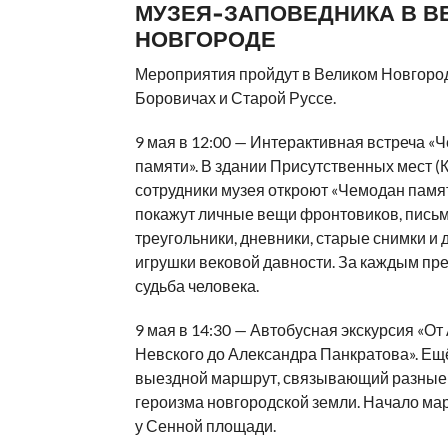
МУЗЕЯ-ЗАПОВЕДНИКА В В
НОВГОРОДЕ
Мероприятия пройдут в Великом Новгород
Боровичах и Старой Руссе.
9 мая в 12:00 — Интерактивная встреча «
памяти». В здании Присутственных мест (
сотрудники музея откроют «Чемодан памят
покажут личные вещи фронтовиков, пись
треугольники, дневники, старые снимки и 
игрушки вековой давности. За каждым пр
судьба человека.
9 мая в 14:30 — Автобусная экскурсия «О
Невского до Александра Панкратова». Ещ
выездной маршрут, связывающий разные
героизма новгородской земли. Начало ма
у Сенной площади.