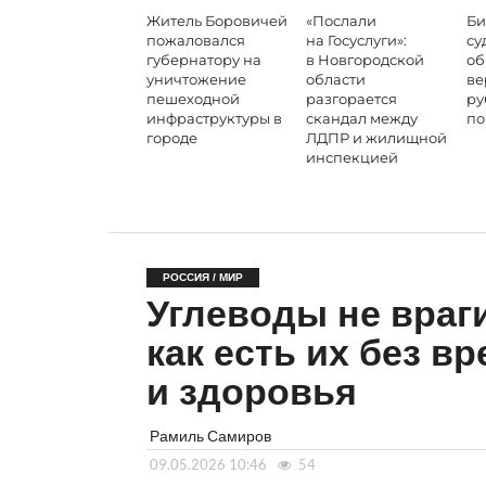
Житель Боровичей
«Послали
Би
пожаловался
на Госуслуги»:
су
губернатору на
в Новгородской
об
уничтожение
области
ве
пешеходной
разгорается
ру
инфраструктуры в
скандал между
по
городе
ЛДПР и жилищной
инспекцией
РОССИЯ / МИР
Углеводы не враги
как есть их без в
и здоровья
Рамиль Самиров
09.05.2026 10:46
54