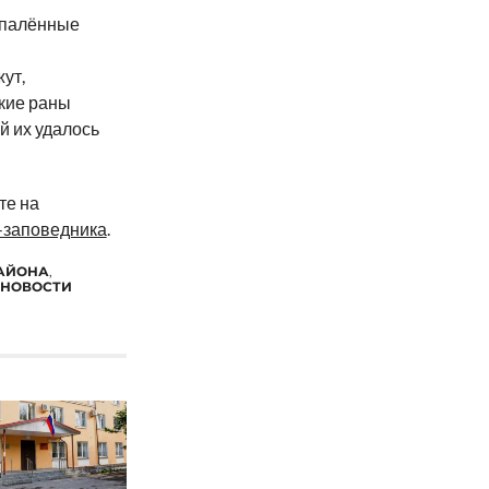
«Опалённые
ут,
акие раны
й их удалось
те на
-заповедника
.
РАЙОНА
,
НОВОСТИ