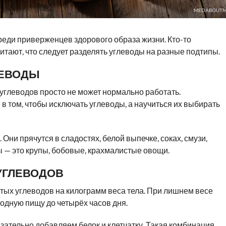
MEDABOUTM
реди приверженцев здорового образа жизни. Кто-то
итают, что следует разделять углеводы на разные подтипы.
ЛЕВОДЫ
 углеводов просто не может нормально работать.
 в том, чтобы исключать углеводы, а научиться их выбирать
Они прячутся в сладостях, белой выпечке, соках, смузи,
 — это крупы, бобовые, крахмалистые овощи.
УГЛЕВОДОВ
тых углеводов на килограмм веса тела. При лишнем весе
одную пищу до четырёх часов дня.
язательно добавляем белок и клетчатку. Такая комбинация