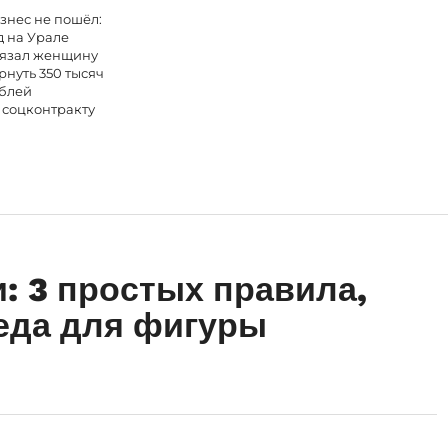
знес не пошёл:
д на Урале
язал женщину
рнуть 350 тысяч
блей
 соцконтракту
: 3 простых правила,
реда для фигуры