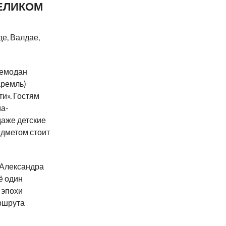
ЕЛИКОМ
е, Валдае,
Чемодан
Кремль)
и». Гостям
ма-
даже детские
едметом стоит
т Александра
ё один
 эпохи
ршрута