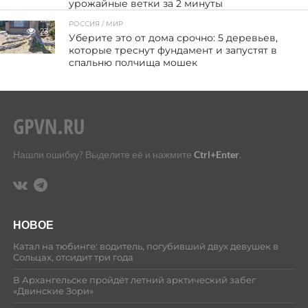
урожайные ветки за 2 минуты
РОССИЯ / МИР
23
Уберите это от дома срочно: 5 деревьев,
которые треснут фундамент и запустят в
спальню полчища мошек
Нашли ошибку? Выделите её и нажмите
Ctrl+Enter
.
НОВОЕ
Катал на тюбинге: водитель, погубивший двух девушек в
Сольцах, отсидит три года
В Архангельске пройдёт летний арктический забег
«Двинские Зори»