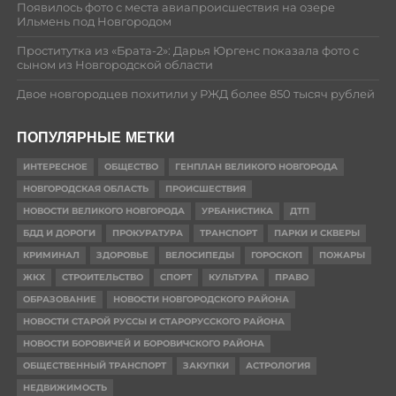
Появилось фото с места авиапроисшествия на озере
Ильмень под Новгородом
Проститутка из «Брата-2»: Дарья Юргенс показала фото с
сыном из Новгородской области
Двое новгородцев похитили у РЖД более 850 тысяч рублей
ПОПУЛЯРНЫЕ МЕТКИ
ИНТЕРЕСНОЕ
ОБЩЕСТВО
ГЕНПЛАН ВЕЛИКОГО НОВГОРОДА
НОВГОРОДСКАЯ ОБЛАСТЬ
ПРОИСШЕСТВИЯ
НОВОСТИ ВЕЛИКОГО НОВГОРОДА
УРБАНИСТИКА
ДТП
БДД И ДОРОГИ
ПРОКУРАТУРА
ТРАНСПОРТ
ПАРКИ И СКВЕРЫ
КРИМИНАЛ
ЗДОРОВЬЕ
ВЕЛОСИПЕДЫ
ГОРОСКОП
ПОЖАРЫ
ЖКХ
СТРОИТЕЛЬСТВО
СПОРТ
КУЛЬТУРА
ПРАВО
ОБРАЗОВАНИЕ
НОВОСТИ НОВГОРОДСКОГО РАЙОНА
НОВОСТИ СТАРОЙ РУССЫ И СТАРОРУССКОГО РАЙОНА
НОВОСТИ БОРОВИЧЕЙ И БОРОВИЧСКОГО РАЙОНА
ОБЩЕСТВЕННЫЙ ТРАНСПОРТ
ЗАКУПКИ
АСТРОЛОГИЯ
НЕДВИЖИМОСТЬ