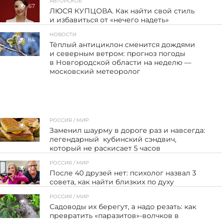
АВТОРСКОЕ
67
ЛЮСЯ КУПЦОВА. Как найти свой стиль
и избавиться от «нечего надеть»
НОВОСТИ
84
Тёплый антициклон сменится дождями
и северным ветром: прогноз погоды
в Новгородской области на неделю —
московский метеоролог
РОССИЯ / МИР
54
Заменил шаурму в дороге раз и навсегда:
легендарный кубинский сэндвич,
который не раскисает 5 часов
РОССИЯ / МИР
26
После 40 друзей нет: психолог назвал 3
совета, как найти близких по духу
РОССИЯ / МИР
27
Садоводы их берегут, а надо резать: как
превратить «паразитов»-волчков в