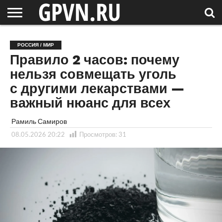
НОВГОРОДСКАЯ
ОБЛАСТЬ
НОВОСТИ
РОССИЯ
СПЕЦПРОЕКТЫ
БЛОГ
СТАТЬИ
ФОТОРЕПОРТАЖИ
ИНТЕРВЬЮ
ОБЪЕКТЫ
ПОДБОРКИ
РОССИЯ / МИР
СОСЕДЕЙ
/ МИР
Правило 2 часов: почему
нельзя совмещать уголь
с другими лекарствами —
важный нюанс для всех
Рамиль Самиров
08.05.2026 20:22
Просмотров:
31