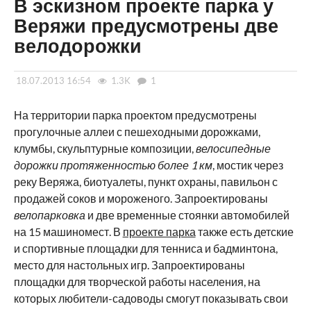
В эскизном проекте парка у
Веряжи предусмотрены две
велодорожки
18.07.2013 16:54
1.3K
1
На территории парка проектом предусмотрены
прогулочные аллеи с пешеходными дорожками,
клумбы, скульптурные композиции,
велосипедные
дорожки протяженностью более 1 км
, мостик через
реку Веряжа, биотуалеты, пункт охраны, павильон с
продажей соков и мороженого. Запроектированы
велопарковка
и две временные стоянки автомобилей
на 15 машиномест. В
проекте парка
также есть детские
и спортивные площадки для тенниса и бадминтона,
место для настольных игр. Запроектированы
площадки для творческой работы населения, на
которых любители-садоводы смогут показывать свои