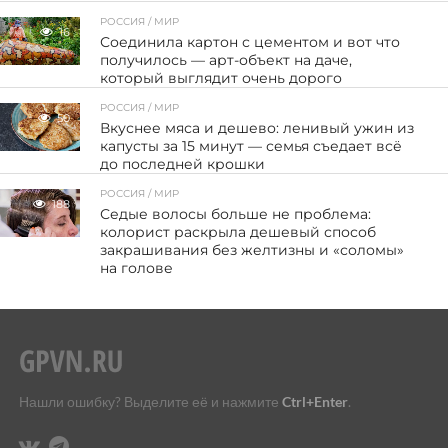
РОССИЯ / МИР
16
Соединила картон с цементом и вот что
получилось — арт-объект на даче,
который выглядит очень дорого
РОССИЯ / МИР
50
Вкуснее мяса и дешево: ленивый ужин из
капусты за 15 минут — семья съедает всё
до последней крошки
РОССИЯ / МИР
188
Седые волосы больше не проблема:
колорист раскрыла дешевый способ
закрашивания без желтизны и «соломы»
на голове
Нашли ошибку? Выделите её и нажмите
Ctrl+Enter
.