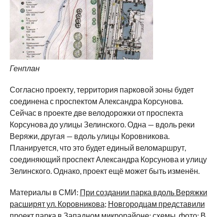
Генплан
Согласно проекту, территория парковой зоны будет
соединена с проспектом Александра Корсунова.
Сейчас в проекте две велодорожки от проспекта
Корсунова до улицы Зелинского. Одна — вдоль реки
Веряжи, другая — вдоль улицы Коровникова.
Планируется, что это будет единый веломаршрут,
соединяющий проспект Александра Корсунова и улицу
Зелинского. Однако, проект ещё может быть изменён.
Материалы в СМИ:
При создании парка вдоль Веряжки
расширят ул. Коровникова
;
Новгородцам представили
проект парка в Западном микрорайоне: схемы, фото
;
В