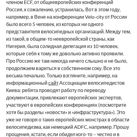
членом ECF, от общеевропейских конференций
Россия, к сожалению, устранилась. Вот в этом году,
например, в Вене на конференции Velo-city от России
было всего 5 человек, из которых ни одного
представителя велосипедных организаций. Между тем,
из такой, в общем-то неевропейской страны, как
Нигерия, была солидная делегация из 10 человек,
которые себя к тому же довольно активно проявили.
Про Россию же там никогда ничего слышно и не было,
продолжаем вариться в собственном соку. Все это
весьма печально. Только взгляните, например, на
информационный
сайт
Ассоциации велосипедистов
Киева: ребята проводят работу по переводу
документации, привлекают европейских экспертов,
участвуют в европейских конференциях (посмотрите
хотя бы разделы «новости» и «инфраструктура»). Это
уже не говоря о таких европейских монстрах в области
велосипедизма, как немецкий ADFC, например. Прошу
прощения, кстати, если обидел кого-то – честно и в