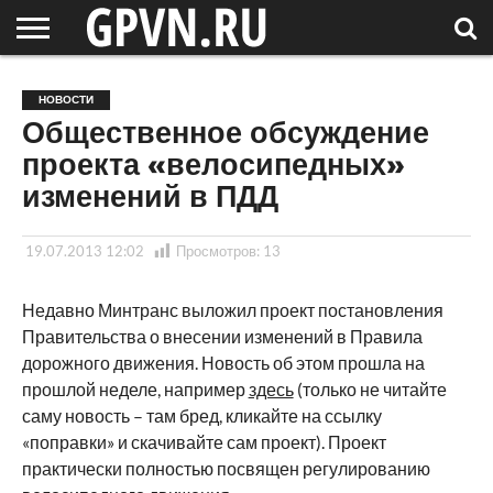
НОВГОРОДСКАЯ
ОБЛАСТЬ
НОВОСТИ
РОССИЯ
СПЕЦПРОЕКТЫ
БЛОГ
СТАТЬИ
ФОТОРЕПОРТАЖИ
ИНТЕРВЬЮ
ОБЪЕКТЫ
ПОДБОРКИ
НОВОСТИ
СОСЕДЕЙ
/ МИР
Общественное обсуждение
проекта «велосипедных»
изменений в ПДД
19.07.2013 12:02
Просмотров:
13
Недавно Минтранс выложил проект постановления
Правительства о внесении изменений в Правила
дорожного движения. Новость об этом прошла на
прошлой неделе, например
здесь
(только не читайте
саму новость – там бред, кликайте на ссылку
«поправки» и скачивайте сам проект). Проект
практически полностью посвящен регулированию