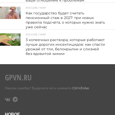
ваше отношение к проблемам
РОССИЯ / МИР
136
Как государство будет считать
пенсионный стаж в 2027: три новых
правила подсчёта, о которых нужно знать
уже сейчас
РОССИЯ / МИР
108
3 копеечных раствора, которые работают
лучше дорогих инсектицидов: как спасти
урожай от тли, белокрылки и слизней
без ядовитой химии
Нашли ошибку? Выделите её и нажмите
Ctrl+Enter
.
НОВОЕ