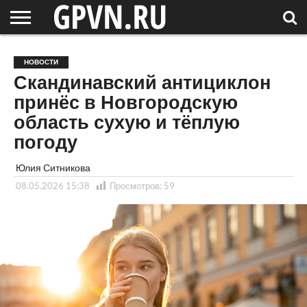
НОВГОРОДСКАЯ
ОБЛАСТЬ
НОВОСТИ
РОССИЯ
СПЕЦПРОЕКТЫ
БЛОГ
СТАТЬИ
ФОТОРЕПОРТАЖИ
ИНТЕРВЬЮ
ОБЪЕКТЫ
ПОДБОРКИ
НОВОСТИ
СОСЕДЕЙ
/ МИР
Скандинавский антициклон
принёс в Новгородскую
область сухую и тёплую
погоду
Юлия Ситникова
08.05.2026 15:38
Просмотров:
59