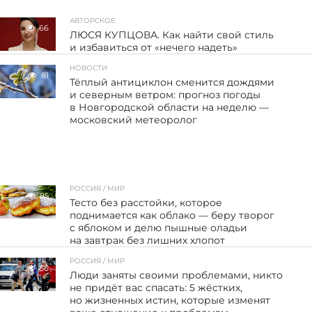
АВТОРСКОЕ
66
ЛЮСЯ КУПЦОВА. Как найти свой стиль
и избавиться от «нечего надеть»
НОВОСТИ
81
Тёплый антициклон сменится дождями
и северным ветром: прогноз погоды
в Новгородской области на неделю —
московский метеоролог
РОССИЯ / МИР
85
Тесто без расстойки, которое
поднимается как облако — беру творог
с яблоком и делю пышные оладьи
на завтрак без лишних хлопот
РОССИЯ / МИР
56
Люди заняты своими проблемами, никто
не придёт вас спасать: 5 жёстких,
но жизненных истин, которые изменят