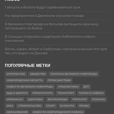
1 августа в Волоте будут соревноваться гуси
На предприятии в Демянске случился пожар
В Великом Новгороде из Волхова вытащили мужчину,
заплывшего за буйки
В Сольцах открылась модельная библиотека нового
поколения
Белль, Шрам, Флайт и Себастьян: ностальгический тест для
тех, кто вырос на Диснее
ПОПУЛЯРНЫЕ МЕТКИ
ИНТЕРЕСНОЕ
ОБЩЕСТВО
ГЕНПЛАН ВЕЛИКОГО НОВГОРОДА
НОВГОРОДСКАЯ ОБЛАСТЬ
ПРОИСШЕСТВИЯ
НОВОСТИ ВЕЛИКОГО НОВГОРОДА
УРБАНИСТИКА
ДТП
БДД И ДОРОГИ
ПРОКУРАТУРА
ТРАНСПОРТ
ПАРКИ И СКВЕРЫ
КРИМИНАЛ
ЗДОРОВЬЕ
ВЕЛОСИПЕДЫ
ГОРОСКОП
ПОЖАРЫ
ЖКХ
СТРОИТЕЛЬСТВО
СПОРТ
КУЛЬТУРА
ПРАВО
ОБРАЗОВАНИЕ
НОВОСТИ НОВГОРОДСКОГО РАЙОНА