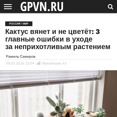
НОВГОРОДСКАЯ
ОБЛАСТЬ
НОВОСТИ
РОССИЯ
СПЕЦПРОЕКТЫ
БЛОГ
СТАТЬИ
ФОТОРЕПОРТАЖИ
ИНТЕРВЬЮ
ОБЪЕКТЫ
ПОДБОРКИ
РОССИЯ / МИР
СОСЕДЕЙ
/ МИР
Кактус вянет и не цветёт: 3
главные ошибки в уходе
за неприхотливым растением
Рамиль Самиров
08.05.2026 12:04
Просмотров:
63