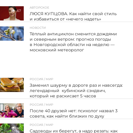
АВТОРСКОЕ
67
ЛЮСЯ КУПЦОВА. Как найти свой стиль
и избавиться от «нечего надеть»
НОВОСТИ
84
Тёплый антициклон сменится дождями
и северным ветром: прогноз погоды
в Новгородской области на неделю —
московский метеоролог
РОССИЯ / МИР
68
Заменил шаурму в дороге раз и навсегда:
легендарный кубинский сэндвич,
который не раскисает 5 часов
РОССИЯ / МИР
36
После 40 друзей нет: психолог назвал 3
совета, как найти близких по духу
РОССИЯ / МИР
45
Садоводы их берегут, а надо резать: как