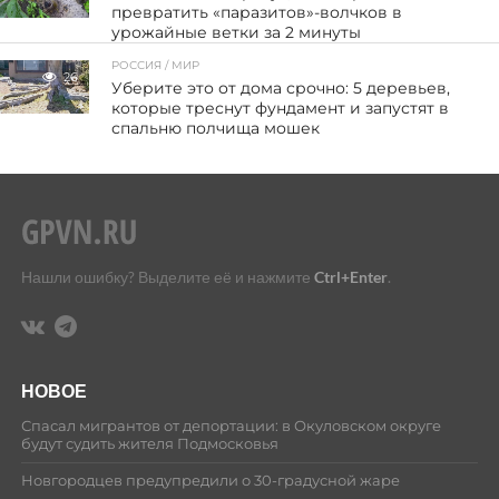
превратить «паразитов»-волчков в
урожайные ветки за 2 минуты
РОССИЯ / МИР
26
Уберите это от дома срочно: 5 деревьев,
которые треснут фундамент и запустят в
спальню полчища мошек
Нашли ошибку? Выделите её и нажмите
Ctrl+Enter
.
НОВОЕ
Спасал мигрантов от депортации: в Окуловском округе
будут судить жителя Подмосковья
Новгородцев предупредили о 30-градусной жаре