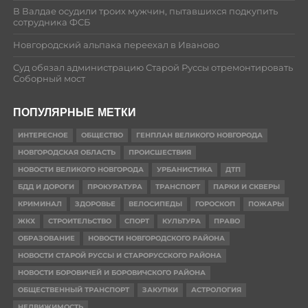
В Валдае осудили троих мужчин, пытавшихся подкупить
сотрудника ФСБ
Новгородский альпака переехал в Иваново
Суд обязал администрацию Старой Руссы отремонтировать
Соборный мост
ПОПУЛЯРНЫЕ МЕТКИ
ИНТЕРЕСНОЕ
ОБЩЕСТВО
ГЕНПЛАН ВЕЛИКОГО НОВГОРОДА
НОВГОРОДСКАЯ ОБЛАСТЬ
ПРОИСШЕСТВИЯ
НОВОСТИ ВЕЛИКОГО НОВГОРОДА
УРБАНИСТИКА
ДТП
БДД И ДОРОГИ
ПРОКУРАТУРА
ТРАНСПОРТ
ПАРКИ И СКВЕРЫ
КРИМИНАЛ
ЗДОРОВЬЕ
ВЕЛОСИПЕДЫ
ГОРОСКОП
ПОЖАРЫ
ЖКХ
СТРОИТЕЛЬСТВО
СПОРТ
КУЛЬТУРА
ПРАВО
ОБРАЗОВАНИЕ
НОВОСТИ НОВГОРОДСКОГО РАЙОНА
НОВОСТИ СТАРОЙ РУССЫ И СТАРОРУССКОГО РАЙОНА
НОВОСТИ БОРОВИЧЕЙ И БОРОВИЧСКОГО РАЙОНА
ОБЩЕСТВЕННЫЙ ТРАНСПОРТ
ЗАКУПКИ
АСТРОЛОГИЯ
НЕДВИЖИМОСТЬ