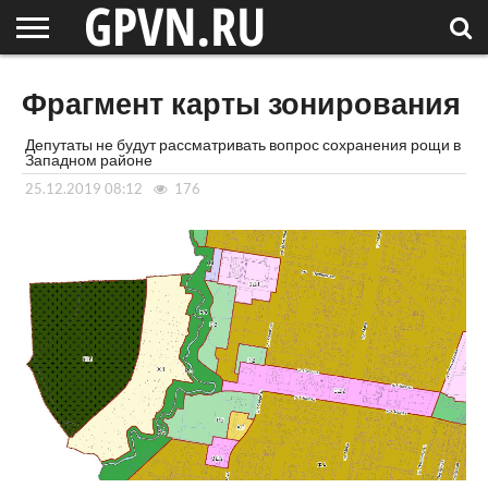
НОВГОРОДСКАЯ
ОБЛАСТЬ
НОВОСТИ
РОССИЯ
СПЕЦПРОЕКТЫ
БЛОГ
СТАТЬИ
ФОТОРЕПОРТАЖИ
ИНТЕРВЬЮ
ОБЪЕКТЫ
ПОДБОРКИ
Фрагмент карты зонирования
СОСЕДЕЙ
/ МИР
Депутаты не будут рассматривать вопрос сохранения рощи в
Западном районе
25.12.2019 08:12
176