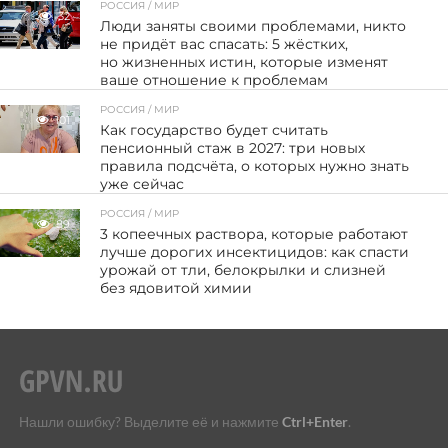
РОССИЯ / МИР
32
Люди заняты своими проблемами, никто
не придёт вас спасать: 5 жёстких,
но жизненных истин, которые изменят
ваше отношение к проблемам
РОССИЯ / МИР
101
Как государство будет считать
пенсионный стаж в 2027: три новых
правила подсчёта, о которых нужно знать
уже сейчас
РОССИЯ / МИР
89
3 копеечных раствора, которые работают
лучше дорогих инсектицидов: как спасти
урожай от тли, белокрылки и слизней
без ядовитой химии
Нашли ошибку? Выделите её и нажмите
Ctrl+Enter
.