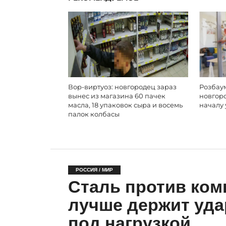
Вор-виртуоз: новгородец зараз
Розбаум
вынес из магазина 60 пачек
новгор
масла, 18 упаковок сыра и восемь
началу 
палок колбасы
РОССИЯ / МИР
Сталь против комп
лучше держит удар
под нагрузкой