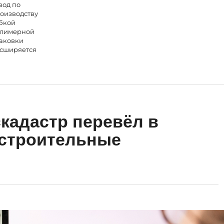
вод по
оизводству
бкой
лимерной
аковки
сширяется
кадастр перевёл в
устроительные