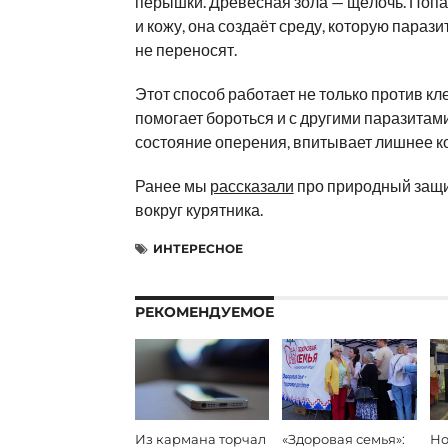
пёрышки. Древесная зола — щёлочь. Попа
и кожу, она создаёт среду, которую парази
не переносят.
Этот способ работает не только против кл
помогает бороться и с другими паразитам
состояние оперения, впитывает лишнее к
Ранее мы
рассказали
про природный защ
вокруг курятника.
ИНТЕРЕСНОЕ
РЕКОМЕНДУЕМОЕ
Из кармана торчал
«Здоровая семья»:
Но