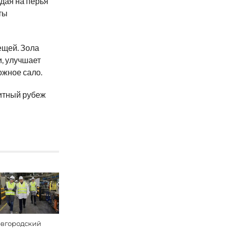
дая на перья
ты
ещей. Зола
и, улучшает
ожное сало.
итный рубеж
вгородский