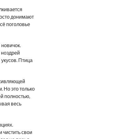
лкивается
росто донимают
всё поголовье
 новичок.
и ноздрей
 укусов. Птица
аживляющей
 Но это только
й полностью,
ывая весь
рциях.
и чистить свои