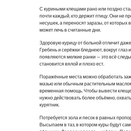
С куриными клещами рано или поздно ста
почти каждый, кто держит птицу. Они не п
несушек, а переносят заразы, от которых 
может лечь в считанные дни.
Здоровую курицу от больной отличит даже
Гребень и серёжки бледнеют, вокруг глаз 
появляются мелкие ранки — это всё следы
становится вялой и плохо ест.
Поражённые места можно обработать з
мазью или обычным растительным маслом.
временная помощь. Чтобы вывести клеще
нужно действовать более объёмно, охват
курятник.
Потребуется зола и песок в равных пропо
Высыпаем в таз, в котором куры будут сам