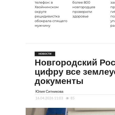
телефон: в
более 800
за
Хвойнинском
новгородцев
пр
округе
проверили
ги
рецидивистка
здоровье
по
обокрала спящего
уп
мужчину
ра
НОВОСТИ
Новгородский Рос
цифру все земле
документы
Юлия Ситникова
16.04.2026 11:03
85