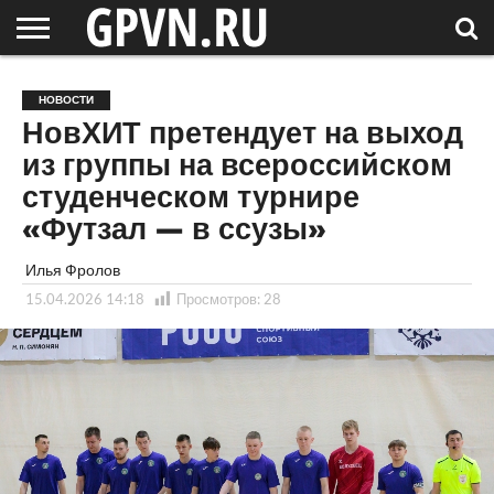
НОВГОРОДСКАЯ
ОБЛАСТЬ
НОВОСТИ
РОССИЯ
СПЕЦПРОЕКТЫ
БЛОГ
СТАТЬИ
ФОТОРЕПОРТАЖИ
ИНТЕРВЬЮ
ОБЪЕКТЫ
ПОДБОРКИ
НОВОСТИ
СОСЕДЕЙ
/ МИР
НовХИТ претендует на выход
из группы на всероссийском
студенческом турнире
«Футзал — в ссузы»
Илья Фролов
15.04.2026 14:18
Просмотров:
28