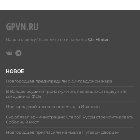
Нашли ошибку? Выделите её и нажмите
Ctrl+Enter
.
НОВОЕ
Новгородцев предупредили о 30-градусной жаре
В Валдае осудили троих мужчин, пытавшихся подкупить
сотрудника ФСБ
Новгородский альпака переехал в Иваново
Суд обязал администрацию Старой Руссы отремонтировать
Соборный мост
Новгородцев пригласили на «Бал в Путевом дворце»