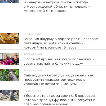
и северным ветром: прогноз погоды
в Новгородской области на неделю —
московский метеоролог
РОССИЯ / МИР
67
Заменил шаурму в дороге раз и навсегда:
легендарный кубинский сэндвич,
который не раскисает 5 часов
РОССИЯ / МИР
36
После 40 друзей нет: психолог назвал 3
совета, как найти близких по духу
РОССИЯ / МИР
45
Садоводы их берегут, а надо резать: как
превратить «паразитов»-волчков в
урожайные ветки за 2 минуты
РОССИЯ / МИР
25
Уберите это от дома срочно: 5 деревьев,
которые треснут фундамент и запустят в
спальню полчища мошек