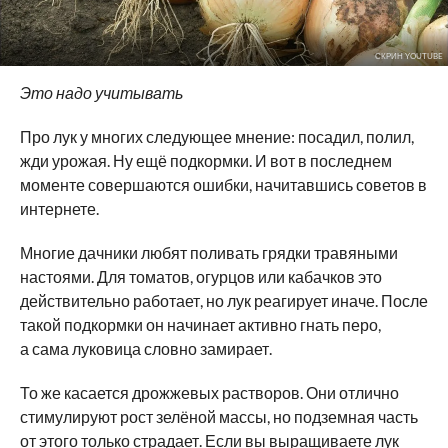
СКРИН YOUTUBE
Это надо учитывать
Про лук у многих следующее мнение: посадил, полил,
жди урожая. Ну ещё подкормки. И вот в последнем
моменте совершаются ошибки, начитавшись советов в
интернете.
Многие дачники любят поливать грядки травяными
настоями. Для томатов, огурцов или кабачков это
действительно работает, но лук реагирует иначе. После
такой подкормки он начинает активно гнать перо,
а сама луковица словно замирает.
То же касается дрожжевых растворов. Они отлично
стимулируют рост зелёной массы, но подземная часть
от этого только страдает. Если вы выращиваете лук