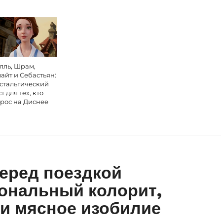
лль, Шрам,
айт и Себастьян:
стальгический
ст для тех, кто
рос на Диснее
перед поездкой
ональный колорит,
и мясное изобилие