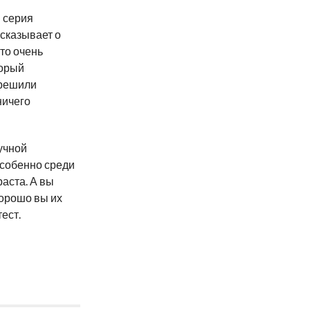
 серия
сказывает о
то очень
торый
 решили
ничего
учной
особенно среди
аста. А вы
хорошо вы их
ест.