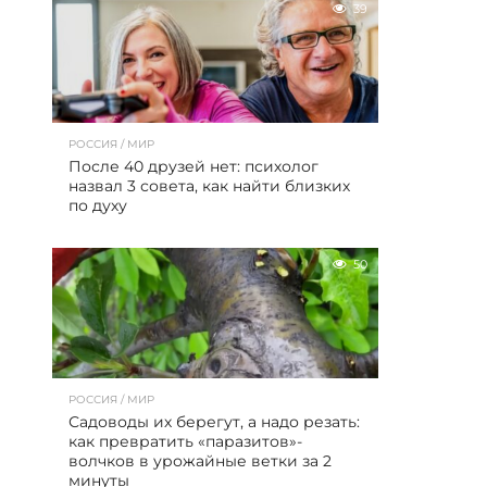
39
РОССИЯ / МИР
После 40 друзей нет: психолог
назвал 3 совета, как найти близких
по духу
50
РОССИЯ / МИР
Садоводы их берегут, а надо резать:
как превратить «паразитов»-
волчков в урожайные ветки за 2
минуты