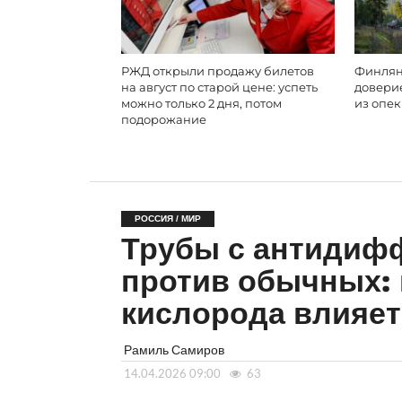
РЖД открыли продажу билетов
Финлян
на август по старой цене: успеть
доверие
можно только 2 дня, потом
из опе
подорожание
РОССИЯ / МИР
Трубы с антидиф
против обычных:
кислорода влияет
Рамиль Самиров
14.04.2026 09:00
63