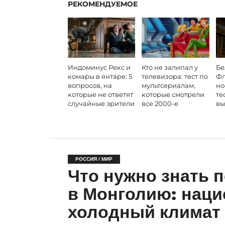
РЕКОМЕНДУЕМОЕ
Индоминус Рекс и
Кто не залипал у
Бе
комары в янтаре: 5
телевизора: тест по
Фл
вопросов, на
мультсериалам,
но
которые не ответят
которые смотрели
те
случайные зрители
все 2000-е
вы
РОССИЯ / МИР
Что нужно знать 
в Монголию: наци
холодный климат 