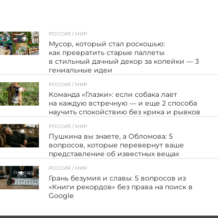
РОССИЯ / МИР
9
Мусор, который стал роскошью:
как превратить старые паллеты
в стильный дачный декор за копейки — 3
гениальные идеи
РОССИЯ / МИР
69
Команда «Глазки»: если собака лает
на каждую встречную — и еще 2 способа
научить спокойствию без крика и рывков
РОССИЯ / МИР
41
Пушкина вы знаете, а Обломова: 5
вопросов, которые перевернут ваше
представление об известных вещах
РОССИЯ / МИР
49
Грань безумия и славы: 5 вопросов из
«Книги рекордов» без права на поиск в
Google