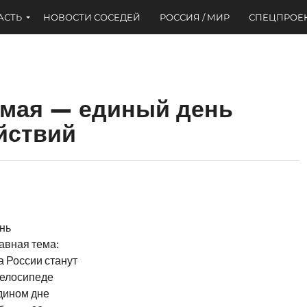
АСТЬ
НОВОСТИ СОСЕДЕЙ
РОССИЯ / МИР
СПЕЦПРОЕ
19 мая — единый день
йствий
нь
лавная тема:
а России станут
велосипеде
Едином дне