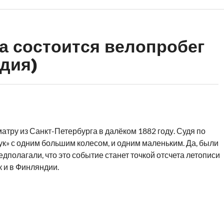
да состоится велопробег
дия)
тру из Санкт-Петербурга в далёком 1882 году. Судя по
ук» с одним большим колесом, и одним маленьким. Да, были
едполагали, что это событие станет точкой отсчета летописи
к и в Финляндии.