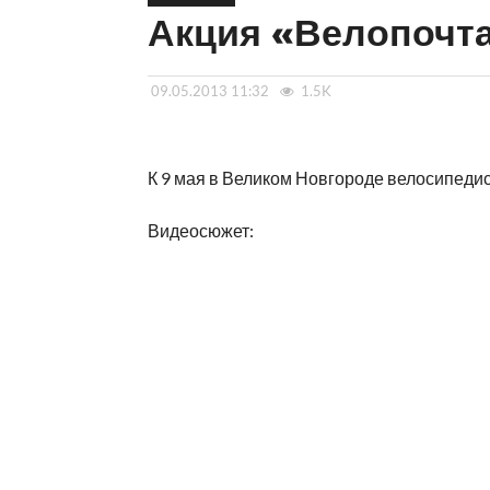
Акция «Велопочта
09.05.2013 11:32
1.5K
К 9 мая в Великом Новгороде велосипедис
Видеосюжет: