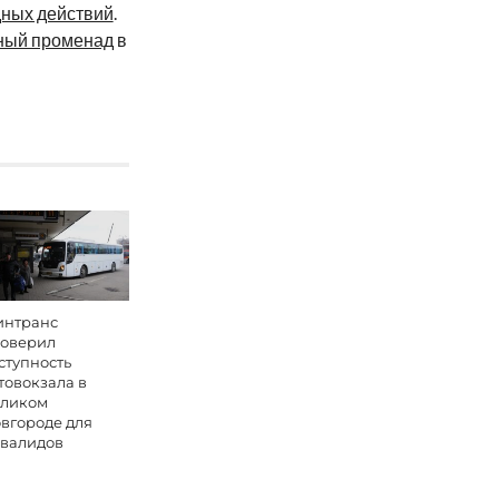
дных действий
.
ный променад
в
нтранс
оверил
ступность
товокзала в
ликом
вгороде для
валидов