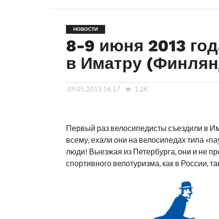
НОВОСТИ
8-9 июня 2013 го
в Иматру (Финлян
09.05.2013 16:17
1.2K
Первый раз велосипедисты съездили в Има
всему, ехали они на велосипедах типа «па
люди! Выезжая из Петербурга, они и не пр
спортивного велотуризма, как в России, та