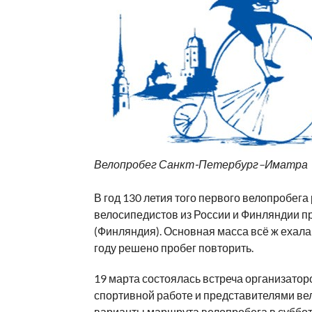
Велопробег Санкт-Петербург–Иматра
В год 130 летия того первого велопробега
велосипедистов из России и Финляндии п
(Финляндия). Основная масса всё ж ехала
году решено пробег повторить.
19 марта состоялась встреча организатор
спортивной работе и представителями в
варианты маршрута велопробега в суббот