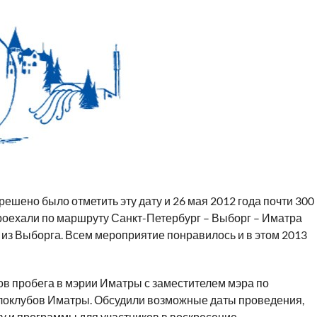
 решено было отметить эту дату и 26 мая 2012 года почти 300
роехали по маршруту Санкт-Петербург – Выборг – Иматра
 из Выборга. Всем мероприятие понравилось и в этом 2013
ов пробега в мэрии Иматры с заместителем мэра по
елоклубов Иматры. Обсудили возможные даты проведения,
у и программы для участников в воскресение.