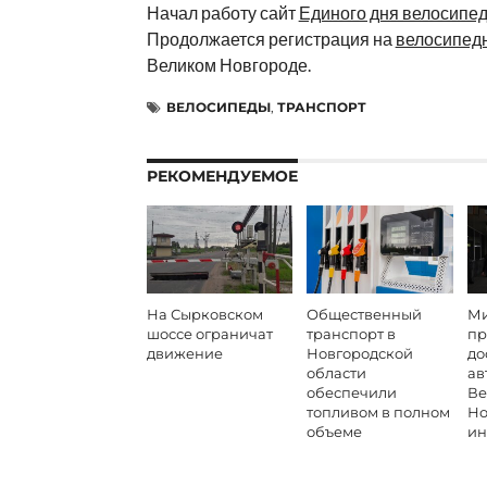
Начал работу сайт
Единого дня велосипе
Продолжается регистрация на
велосипед
Великом Новгороде.
ВЕЛОСИПЕДЫ
,
ТРАНСПОРТ
РЕКОМЕНДУЕМОЕ
На Сырковском
Общественный
Ми
шоссе ограничат
транспорт в
пр
движение
Новгородской
до
области
ав
обеспечили
Ве
топливом в полном
Но
объеме
ин