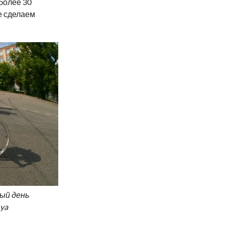
более 30
е сделаем
ный день
ya