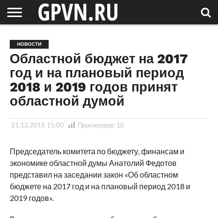
НОВГОРОДСКАЯ
ОБЛАСТЬ
НОВОСТИ
РОССИЯ
СПЕЦПРОЕКТЫ
БЛОГ
СТАТЬИ
ФОТОРЕПОРТАЖИ
ИНТЕРВЬЮ
ОБЪЕКТЫ
ПОДБОРКИ
НОВОСТИ
СОСЕДЕЙ
/ МИР
Областной бюджет на 2017
год и на плановый период
2018 и 2019 годов принят
областной думой
21.12.2016 15:00
Просмотров:
10
Председатель комитета по бюджету, финансам и
экономике областной думы Анатолий Федотов
представил на заседании закон «Об областном
бюджете на 2017 год и на плановый период 2018 и
2019 годов».