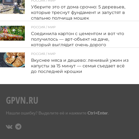
РОССИЯ / МИР
6
Уберите это от дома срочно: 5 деревьев,
которые треснут фундамент и запустят в
спальню полчища мошек
РОССИЯ / МИР
24
Соединила картон с цементом и вот что
получилось — арт-объект на даче,
который выглядит очень дорого
РОССИЯ / МИР
60
Вкуснее мяса и дешево: ленивый ужин из
капусты за 15 минут — семья съедает всё
до последней крошки
Нашли ошибку? Выделите её и нажмите
Ctrl+Enter
.