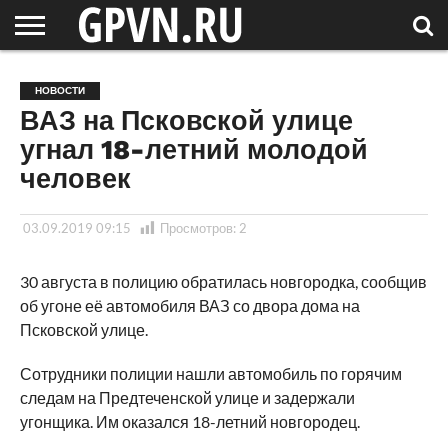
НОВГОРОДСКАЯ
ОБЛАСТЬ
НОВОСТИ
РОССИЯ
СПЕЦПРОЕКТЫ
БЛОГ
СТАТЬИ
ФОТОРЕПОРТАЖИ
ИНТЕРВЬЮ
ОБЪЕКТЫ
ПОДБОРКИ
НОВОСТИ
СОСЕДЕЙ
/ МИР
ВАЗ на Псковской улице
угнал 18-летний молодой
человек
03.09.2019 09:15
Просмотров:
2
30 августа в полицию обратилась новгородка, сообщив
об угоне её автомобиля ВАЗ со двора дома на
Псковской улице.
Сотрудники полиции нашли автомобиль по горячим
следам на Предтеченской улице и задержали
угонщика. Им оказался 18-летний новгородец.