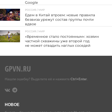
Google
РОССИЯ / МИР
30
Едем в Китай втроем: новые правила
безвиза урежут состав группы почти
вдвое
РОССИЯ / МИР
258
«Временное стало постоянным»: хозяин
частной скважины уже второй год
не может отвадить наглых соседей
Нашли ошибку? Выделите её и нажмите
Ctrl+Enter
.
НОВОЕ