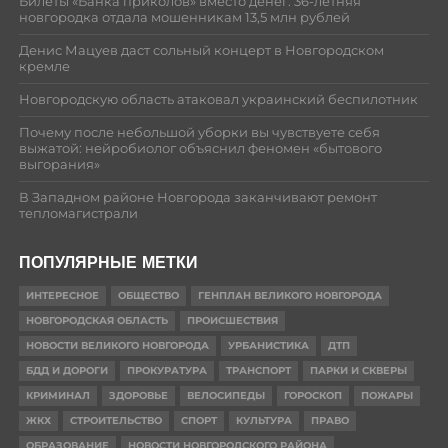
Билеты «Банка приколов» вместо денег: 36-летняя
новгородка отдала мошенникам 13,5 млн рублей
Денис Мацуев даст сольный концерт в Новгородском
кремле
Новгородскую область атаковал украинский беспилотник
Почему после небольшой уборки вы чувствуете себя
выжатой: нейробиолог объяснил феномен «бытового
выгорания»
В Западном районе Новгорода заканчивают ремонт
тепломагистрали
ПОПУЛЯРНЫЕ МЕТКИ
ИНТЕРЕСНОЕ
ОБЩЕСТВО
ГЕНПЛАН ВЕЛИКОГО НОВГОРОДА
НОВГОРОДСКАЯ ОБЛАСТЬ
ПРОИСШЕСТВИЯ
НОВОСТИ ВЕЛИКОГО НОВГОРОДА
УРБАНИСТИКА
ДТП
БДД И ДОРОГИ
ПРОКУРАТУРА
ТРАНСПОРТ
ПАРКИ И СКВЕРЫ
КРИМИНАЛ
ЗДОРОВЬЕ
ВЕЛОСИПЕДЫ
ГОРОСКОП
ПОЖАРЫ
ЖКХ
СТРОИТЕЛЬСТВО
СПОРТ
КУЛЬТУРА
ПРАВО
ОБРАЗОВАНИЕ
НОВОСТИ НОВГОРОДСКОГО РАЙОНА