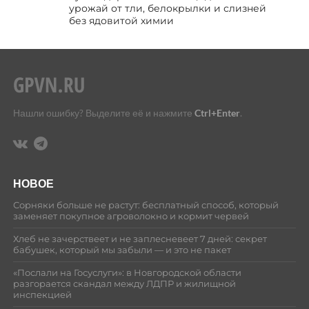
урожай от тли, белокрылки и слизней
без ядовитой химии
Нашли ошибку? Выделите её и нажмите
Ctrl+Enter
.
НОВОЕ
Сорняки больше не растут: бесплатный способ, который
заменяет покупное агроволокно и кормит червей
Хлеб не зачерствеет и не заплесневеет 7 дней: секрет
бабушек, который мы забыли — и это не пакет
«Послали на Госуслуги»: в Новгородской области
разгорается скандал между ЛДПР и жилищной
инспекцией