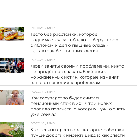
РОССИЯ / МИР
88
Тесто без расстойки, которое
поднимается как облако — беру творог
с яблоком и делю пышные оладьи
на завтрак без лишних хлопот
РОССИЯ / МИР
58
Люди заняты своими проблемами, никто
не придёт вас спасать: 5 жёстких,
но жизненных истин, которые изменят
ваше отношение к проблемам
РОССИЯ / МИР
138
Как государство будет считать
пенсионный стаж в 2027: три новых
правила подсчёта, о которых нужно знать
уже сейчас
РОССИЯ / МИР
109
3 копеечных раствора, которые работают
лучше дорогих инсектицидов: как спасти