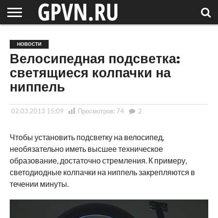
НОВГОРОДСКАЯ
ОБЛАСТЬ
НОВОСТИ
РОССИЯ
СПЕЦПРОЕКТЫ
БЛОГ
СТАТЬИ
ФОТОРЕПОРТАЖИ
ИНТЕРВЬЮ
ОБЪЕКТЫ
ПОДБОРКИ
НОВОСТИ
СОСЕДЕЙ
/ МИР
Велосипедная подсветка:
светящиеся колпачки на
ниппель
02.03.2013 15:09
Просмотров:
74
2
Чтобы установить подсветку на велосипед,
необязательно иметь высшее техническое
образование, достаточно стремления. К примеру,
светодиодные колпачки на ниппель закрепляются в
течении минуты.