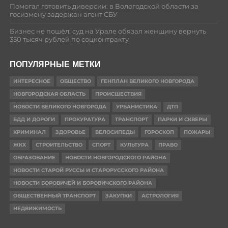
Помогал готовить диверсии: в Вологодской области за
госизмену задержан агент СБУ
Бизнес не пошёл: суд на Урале обязал женщину вернуть
350 тысяч рублей по соцконтракту
ПОПУЛЯРНЫЕ МЕТКИ
ИНТЕРЕСНОЕ
ОБЩЕСТВО
ГЕНПЛАН ВЕЛИКОГО НОВГОРОДА
НОВГОРОДСКАЯ ОБЛАСТЬ
ПРОИСШЕСТВИЯ
НОВОСТИ ВЕЛИКОГО НОВГОРОДА
УРБАНИСТИКА
ДТП
БДД И ДОРОГИ
ПРОКУРАТУРА
ТРАНСПОРТ
ПАРКИ И СКВЕРЫ
КРИМИНАЛ
ЗДОРОВЬЕ
ВЕЛОСИПЕДЫ
ГОРОСКОП
ПОЖАРЫ
ЖКХ
СТРОИТЕЛЬСТВО
СПОРТ
КУЛЬТУРА
ПРАВО
ОБРАЗОВАНИЕ
НОВОСТИ НОВГОРОДСКОГО РАЙОНА
НОВОСТИ СТАРОЙ РУССЫ И СТАРОРУССКОГО РАЙОНА
НОВОСТИ БОРОВИЧЕЙ И БОРОВИЧСКОГО РАЙОНА
ОБЩЕСТВЕННЫЙ ТРАНСПОРТ
ЗАКУПКИ
АСТРОЛОГИЯ
НЕДВИЖИМОСТЬ