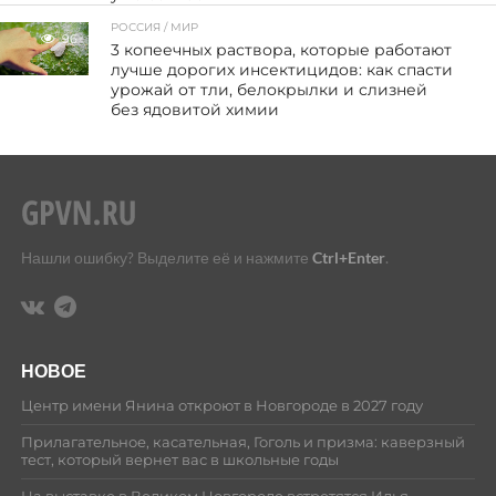
РОССИЯ / МИР
96
3 копеечных раствора, которые работают
лучше дорогих инсектицидов: как спасти
урожай от тли, белокрылки и слизней
без ядовитой химии
Нашли ошибку? Выделите её и нажмите
Ctrl+Enter
.
НОВОЕ
Центр имени Янина откроют в Новгороде в 2027 году
Прилагательное, касательная, Гоголь и призма: каверзный
тест, который вернет вас в школьные годы