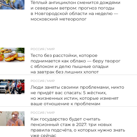
Тёплый антициклон сменится дождями
и северным ветром: прогноз погоды
в Новгородской области на неделю —
московский метеоролог
РОССИЯ / МИР
73
Тесто без расстойки, которое
поднимается как облако — беру творог
с яблоком и делю пышные оладьи
на завтрак без лишних хлопот
РОССИЯ / МИР
38
Люди заняты своими проблемами, никто
не придёт вас спасать: 5 жёстких,
но жизненных истин, которые изменят
ваше отношение к проблемам
РОССИЯ / МИР
117
Как государство будет считать
пенсионный стаж в 2027: три новых
правила подсчёта, о которых нужно знать
уже сейчас