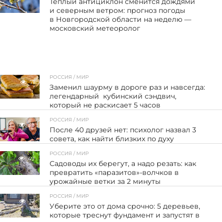
Тёплый антициклон сменится дождями
и северным ветром: прогноз погоды
в Новгородской области на неделю —
московский метеоролог
РОССИЯ / МИР
71
Заменил шаурму в дороге раз и навсегда:
легендарный кубинский сэндвич,
который не раскисает 5 часов
РОССИЯ / МИР
39
После 40 друзей нет: психолог назвал 3
совета, как найти близких по духу
РОССИЯ / МИР
49
Садоводы их берегут, а надо резать: как
превратить «паразитов»-волчков в
урожайные ветки за 2 минуты
РОССИЯ / МИР
32
Уберите это от дома срочно: 5 деревьев,
которые треснут фундамент и запустят в