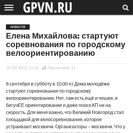
НОВГОРОДСКАЯ
ОБЛАСТЬ
НОВОСТИ
РОССИЯ
СПЕЦПРОЕКТЫ
БЛОГ
СТАТЬИ
ФОТОРЕПОРТАЖИ
ИНТЕРВЬЮ
ОБЪЕКТЫ
ПОДБОРКИ
НОВОСТИ
СОСЕДЕЙ
/ МИР
Елена Михайлова: стартуют
соревнования по городскому
велоориентированию
07.09.2012 11:42
Просмотров:
11
8 сентября в субботу в 10.00 от Дома молодёжи
стартуют соревнования по городскому
велоориентированию. Нет, там есть ещё и пешее, и
бегучЕЕ ориентирование и даже поиск КП не на
скорость. Для меня важно, что Великий Новгород стал
площадкой для велосоревнования, которое
устраивают москвичи. Организаторы – москвичи. Что у