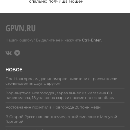
спальню полчища мошек
Нашли ошибку? Выделите её и нажмите
Ctrl+Enter
.
НОВОЕ
Под Новгородом две иномарки вылетели с трассы после
столкновения друг с другом
Вор-виртуоз: новгородец зараз вынес из магазина 60
пачек масла, 18 упаковок сыра и восемь палок колбасы
Ростовчанин похитил в Новгороде 20 тонн меди
В Старой Руссе нашли тысячелетний змеевик с Медузой
Горгоной