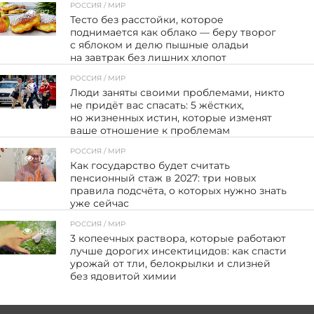
РОССИЯ / МИР
87
Тесто без расстойки, которое
поднимается как облако — беру творог
с яблоком и делю пышные оладьи
на завтрак без лишних хлопот
РОССИЯ / МИР
57
Люди заняты своими проблемами, никто
не придёт вас спасать: 5 жёстких,
но жизненных истин, которые изменят
ваше отношение к проблемам
РОССИЯ / МИР
137
Как государство будет считать
пенсионный стаж в 2027: три новых
правила подсчёта, о которых нужно знать
уже сейчас
РОССИЯ / МИР
109
3 копеечных раствора, которые работают
лучше дорогих инсектицидов: как спасти
урожай от тли, белокрылки и слизней
без ядовитой химии