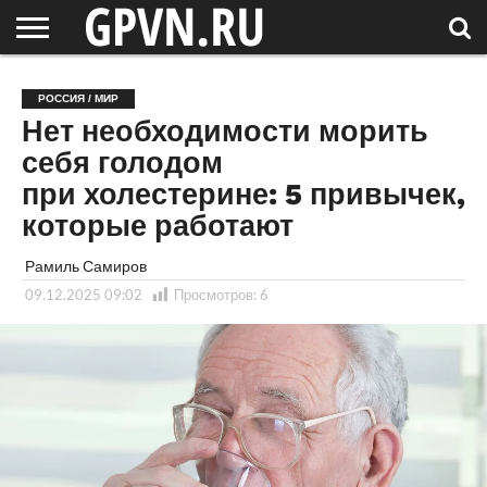
НОВГОРОДСКАЯ
ОБЛАСТЬ
НОВОСТИ
РОССИЯ
СПЕЦПРОЕКТЫ
БЛОГ
СТАТЬИ
ФОТОРЕПОРТАЖИ
ИНТЕРВЬЮ
ОБЪЕКТЫ
ПОДБОРКИ
РОССИЯ / МИР
СОСЕДЕЙ
/ МИР
Нет необходимости морить
себя голодом
при холестерине: 5 привычек,
которые работают
Рамиль Самиров
09.12.2025 09:02
Просмотров:
6