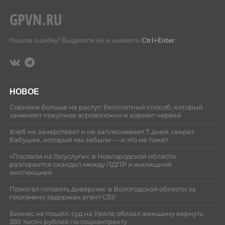
Нашли ошибку? Выделите её и нажмите
Ctrl+Enter
.
НОВОЕ
Сорняки больше не растут: бесплатный способ, который
заменяет покупное агроволокно и кормит червей
Хлеб не зачерствеет и не заплесневеет 7 дней: секрет
бабушек, который мы забыли — и это не пакет
«Послали на Госуслуги»: в Новгородской области
разгорается скандал между ЛДПР и жилищной
инспекцией
Помогал готовить диверсии: в Вологодской области за
госизмену задержан агент СБУ
Бизнес не пошёл: суд на Урале обязал женщину вернуть
350 тысяч рублей по соцконтракту