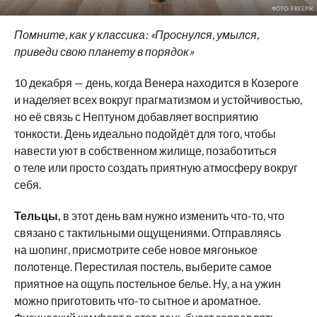
ФОТО: FREEPIK
Помните, как у классика: «Проснулся, умылся,
приведи свою планету в порядок»
10 декабря — день, когда Венера находится в Козероге
и наделяет всех вокруг прагматизмом и устойчивостью,
но её связь с Нептуном добавляет восприятию
тонкости. День идеально подойдёт для того, чтобы
навести уют в собственном жилище, позаботиться
о теле или просто создать приятную атмосферу вокруг
себя.
Тельцы,
в этот день вам нужно изменить что-то, что
связано с тактильными ощущениями. Отправляясь
на шопинг, присмотрите себе новое мягонькое
полотенце. Перестилая постель, выберите самое
приятное на ощупь постельное белье. Ну, а на ужин
можно приготовить что-то сытное и ароматное.